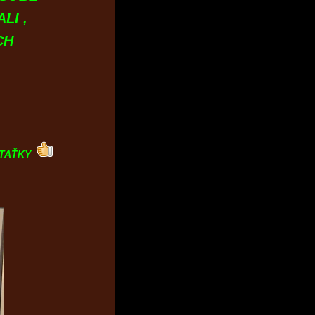
I ,
CH
 TAŤKY