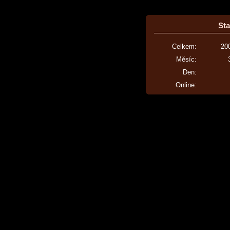
Sta
Celkem:
20
Měsíc:
Den:
Online: