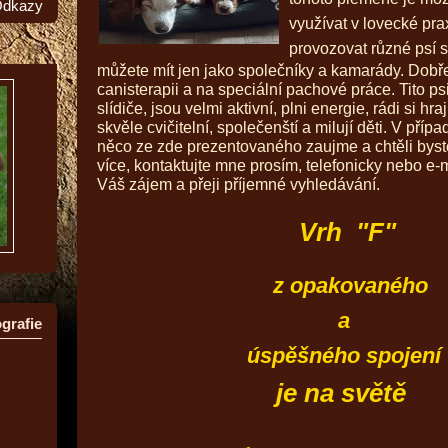
dkazy
využívat v lovecké pra
provozovat různé psí s
můžete mít jen jako společníky a kamarády. Dobře
canisterapii a na speciální pachové práce. Tito ps
slídiče, jsou velmi aktivní, plni energie, rádi si hraj
skvěle cvičitelní, společenští a milují děti. V příp
něco ze zde prezentovaného zaujme a chtěli byst
více, kontaktujte mne prosím, telefonicky nebo e-
Váš zájem a přeji příjemné vyhledávání.
Vrh "F"
z opakovaného
a
grafie
úspěšného spojení
je na světě