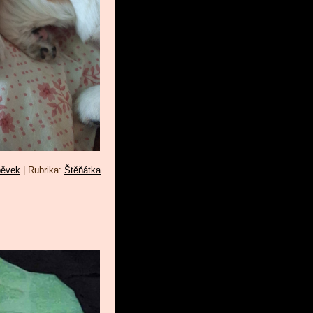
pěvek
|
Rubrika:
Štěňátka