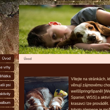
Úvod
Úvod
e vrhy
ěňátka
Vítejte na stránkách, k
aši psi
věnují zájmovému ch
welššpringršpaněl [We
ktivity
Spaniel, WSS] a aktivi
oalbum
krasavci lze provádět.
tohoto plemene je mož