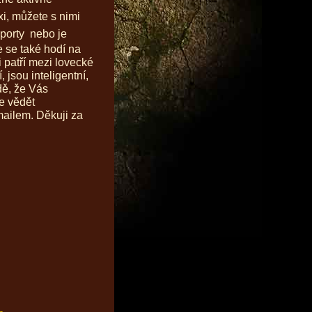
xi, můžete s nimi
porty
nebo je
 se také hodí na
i patří mezi lovecké
í, jsou inteligentní,
adě, že Vás
e vědět
mailem. Děkuji za