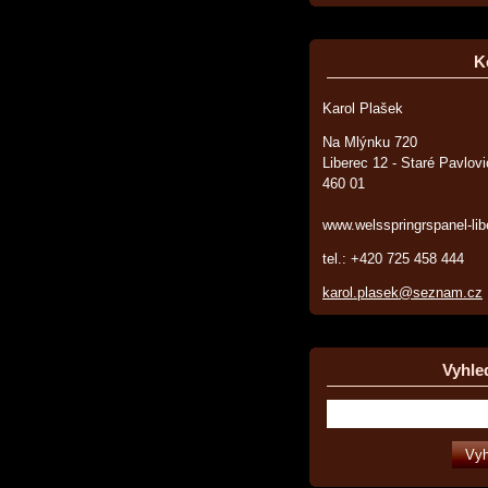
K
Karol Plašek
Na Mlýnku 720
Liberec 12 - Staré Pavlov
460 01
www.welsspringrspanel-lib
tel.: +420 725 458 444
karol.plasek@seznam.cz
Vyhle