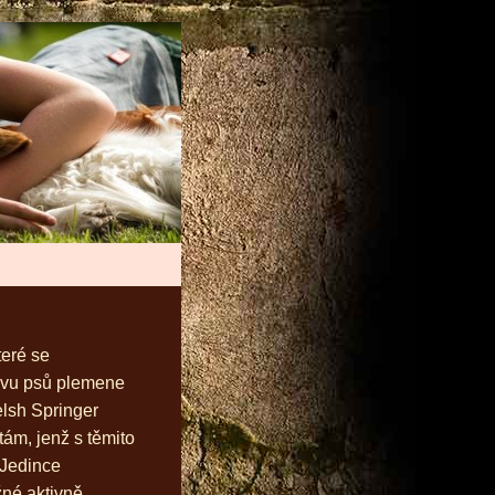
teré se
ovu psů plemene
lsh Springer
tám, jenž s těmito
 Jedince
né aktivně