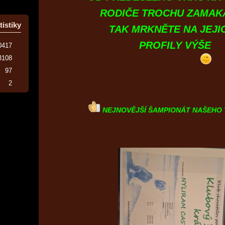
RODIČE TROCHU ZAMAKAL
tistiky
TAK MRKNĚTE NA JEJI
PROFILY VÝŠE
0417
3108
97
2
NEJNOVĚJŠÍ ŠAMPIONÁT NAŠEHO