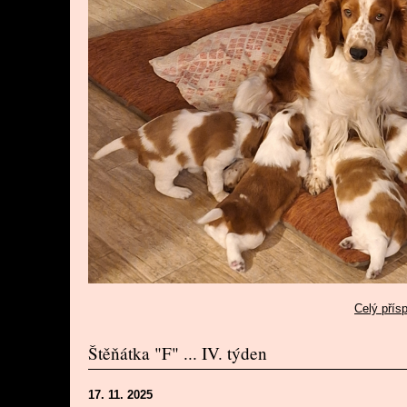
Celý přís
Štěňátka "F" ... IV. týden
17. 11. 2025