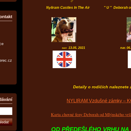
♂
Nyliram Castles In The Air " U " Deborah od 
ontakt
ice
nar.
13.05. 2021
nar. 06.08. 
erec.cz
Detaily o rodičích naleznete 
dávání
NYLIRAM Vzdušné zámky – 
Karta chovné feny Deborah od Mlýnského vršk
OD PŘEDEŠLÉHO VRHU NA 