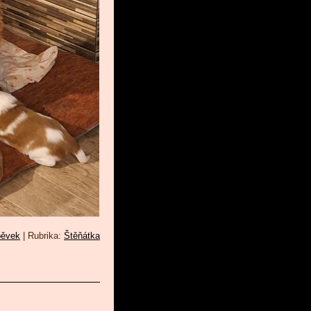
pěvek
|
Rubrika:
Štěňátka