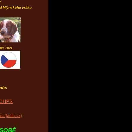
♀
Mlýnského vršku
2021
zde:
KCHPS
u (kchls.cz)
SOBĚ