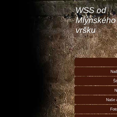
WSS od
Mlýnského
vršku
Naš
Št
N
Naše a
Fot