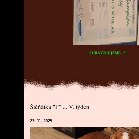
!! GRATULUJEME !!
Štěňátka "F" ... V. týden
23. 11. 2025