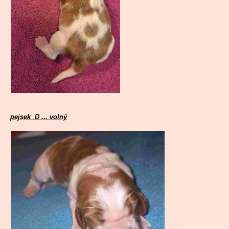
pejsek D ... volný