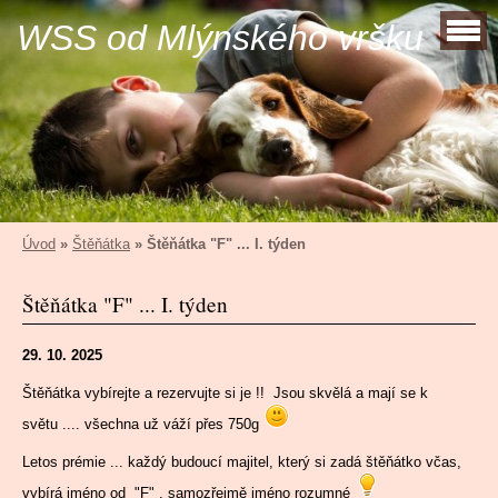
WSS od Mlýnského vršku
Úvod
»
Štěňátka
»
Štěňátka "F" ... I. týden
Štěňátka "F" ... I. týden
29. 10. 2025
Štěňátka vybírejte a rezervujte si je !! Jsou skvělá a mají se k
světu .... všechna už váží přes 750g
Letos prémie ... každý budoucí majitel, který si zadá štěňátko včas,
vybírá jméno od "F" , samozřejmě jméno rozumné