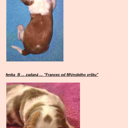
fenka B ... zadaná ... "Frances od Mlýnského vršku"