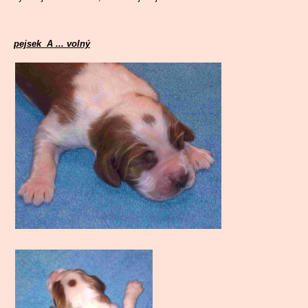
pejsek A ... volný