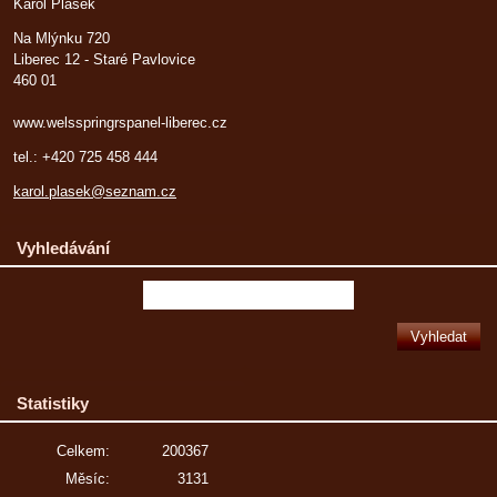
Karol Plašek
Na Mlýnku 720
Liberec 12 - Staré Pavlovice
460 01
www.welsspringrspanel-liberec.cz
tel.: +420 725 458 444
karol.plasek@seznam.cz
Vyhledávání
Statistiky
Celkem:
200367
Měsíc:
3131