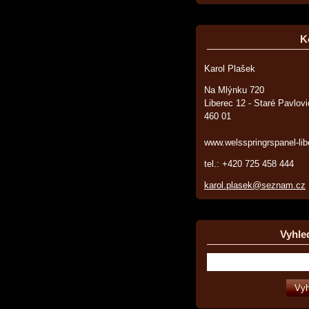
K
Karol Plašek
Na Mlýnku 720
Liberec 12 - Staré Pavlov
460 01
www.welsspringrspanel-lib
tel.: +420 725 458 444
karol.plasek@seznam.cz
Vyhle