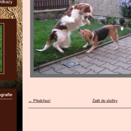
dkazy
grafie
← Předchozí
Zpět do složky