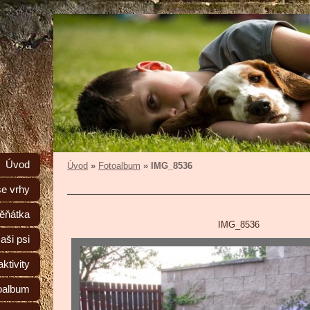
Úvod
Úvod
»
Fotoalbum
»
IMG_8536
e vrhy
ěňátka
IMG_8536
aši psi
ktivity
oalbum