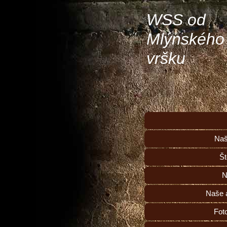
WSS od
Mlýnského
vršku
Naš
Št
N
Naše a
Fot