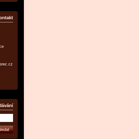
ontakt
ice
erec.cz
dávání