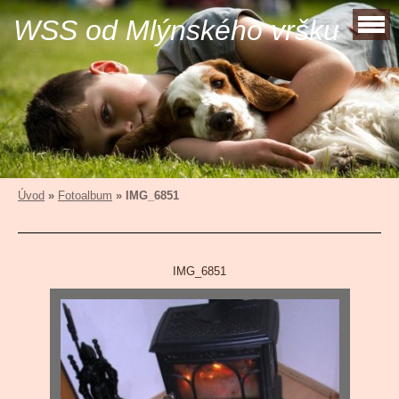
WSS od Mlýnského vršku
Úvod
»
Fotoalbum
»
IMG_6851
IMG_6851