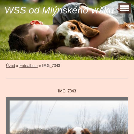
WSS od Mlýnského vršku
Úvod
»
Fotoalbum
»
IMG_7343
IMG_7343