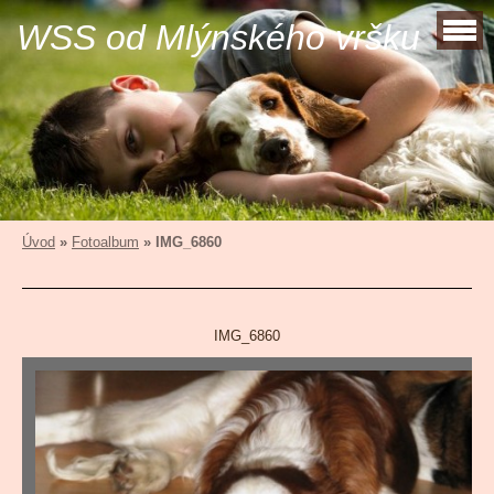
WSS od Mlýnského vršku
Úvod
»
Fotoalbum
»
IMG_6860
IMG_6860