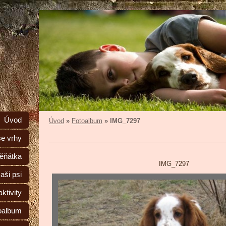
Úvod
Úvod
»
Fotoalbum
»
IMG_7297
e vrhy
ěňátka
IMG_7297
aši psi
ktivity
oalbum