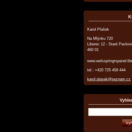
K
Karol Plašek
Na Mlýnku 720
Liberec 12 - Staré Pavlov
460 01
www.welsspringrspanel-lib
tel.: +420 725 458 444
karol.plasek@seznam.cz
Vyhle