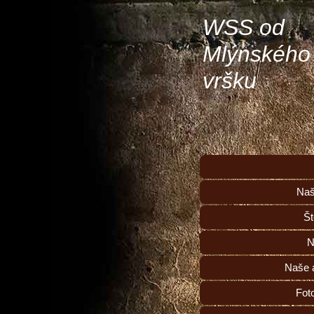
WSS od
Mlýnského
vršku
Naš
Št
N
Naše a
Fot