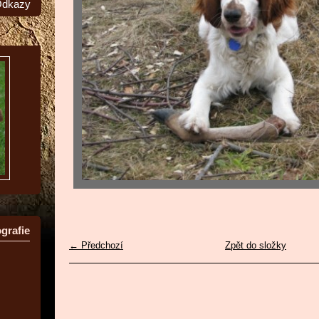
dkazy
grafie
← Předchozí
Zpět do složky