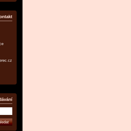
ontakt
ice
erec.cz
dávání