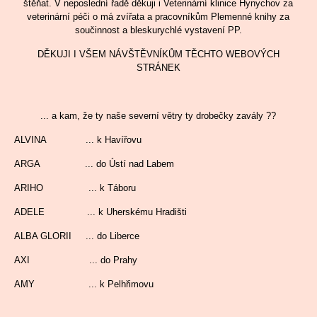
štěňat. V neposlední řadě děkuji i Veterinární klinice Hynychov za
veterinární péči o má zvířata a pracovníkům Plemenné knihy za
součinnost a bleskurychlé vystavení PP.
DĚKUJI I VŠEM NÁVŠTĚVNÍKŮM TĚCHTO WEBOVÝCH
STRÁNEK
... a kam, že ty naše severní větry ty drobečky zavály ??
ALVINA ... k Havířovu
ARGA ... do Ústí nad Labem
ARIHO ... k Táboru
ADELE ... k Uherskému Hradišti
ALBA GLORII ... do Liberce
AXI ... do Prahy
AMY ... k Pelhřimovu