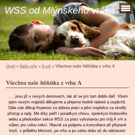
WSS od Mlýnského vršku
Úvod
»
Naše vrhy
»
A vrh
»
Všechna naše štěňátka z vrhu A
Všechna naše štěňátka z vrhu A
...... jsou již v nových domovech, tak ať se jim tam dobře daří. Všem
jejim novým majitelů děkujeme a přejeme hodně radosti a úspěchů.
Dále zde děkuji Asperovi za dobrou práci a jeho majitelce za skvělý
přístup a rady. Mé díky patří i poradkyni chovu, správkyni klubového
webu a předsedovi sekce WSS za práci vykonanou pro můj A vrh a
vůbec pro celou sekci. Hlavně za podporu a konzultace při přípravě
krytí, v průběhu březosti, po vrhu a po celou dobu až do odstavení