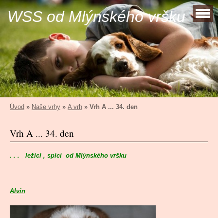
WSS od Mlýnského vršku
Úvod
»
Naše vrhy
»
A vrh
»
Vrh A ... 34. den
Vrh A ... 34. den
. . . ležící , spící od Mlýnského vršku
Alvin