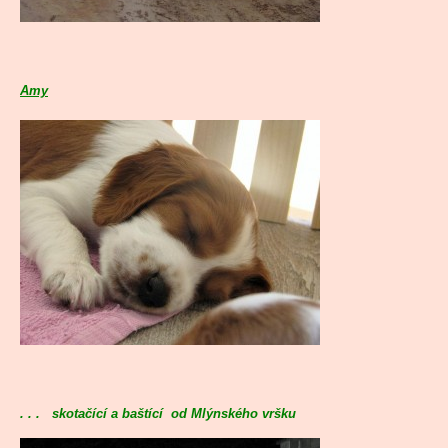
Amy
. . . skotačící a baštící od Mlýnského vršku