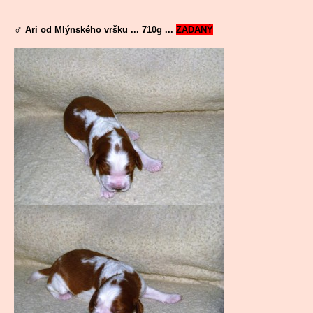
♂
Ari od Mlýnského vršku ... 710g ...
ZADANÝ