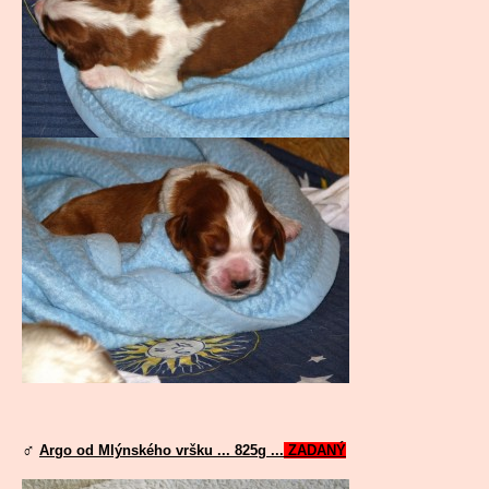
♂
Argo od Mlýnského vršku ... 825g ...
ZADANÝ