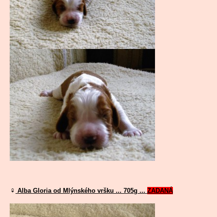
♀
Alba Gloria od Mlýnského vršku ... 705g ...
ZADANÁ