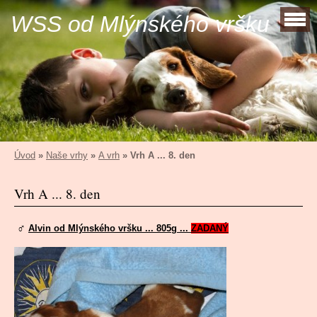
WSS od Mlýnského vršku
Úvod
»
Naše vrhy
»
A vrh
»
Vrh A ... 8. den
Vrh A ... 8. den
♂
Alvin od Mlýnského vršku ... 805g ...
ZADANÝ