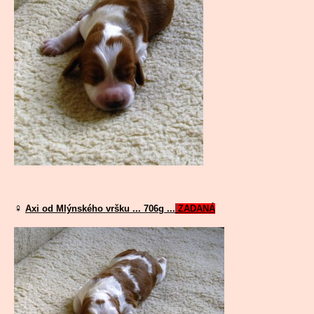
♀
Axi od Mlýnského vršku ... 706g ...
ZADANÁ