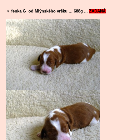
♀
f
enka G od Mlýnského vršku ... 688g ...
ZADANÁ