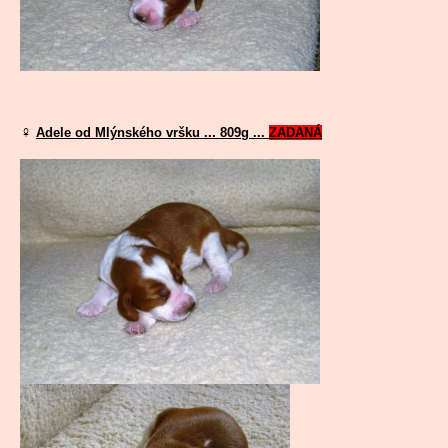
♀
Adele od Mlýnského vršku ... 809g ...
ZADANÁ