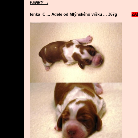
FENKY :
fenka C ... Adele od Mlýnského vršku ... 367g _____
ZA