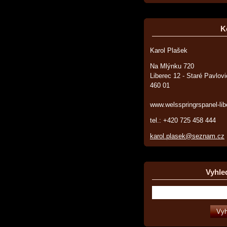
K
Karol Plašek
Na Mlýnku 720
Liberec 12 - Staré Pavlov
460 01
www.welsspringrspanel-lib
tel.: +420 725 458 444
karol.plasek@seznam.cz
Vyhle