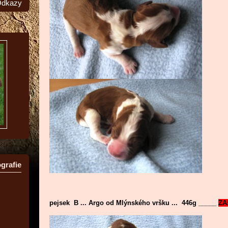
dkazy
grafie
pejsek B ... Argo od Mlýnského vršku ... 446g _____
ZA