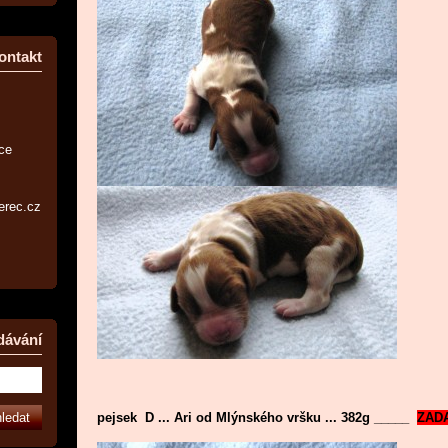
ontakt
ice
erec.cz
dávání
pejsek D ... Ari od Mlýnského vršku ... 382g _____
ZAD