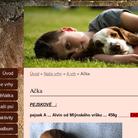
Úvod
Úvod
»
Naše vrhy
»
A vrh
»
Ačka
e vrhy
Ačka
ěňátka
PEJSKOVÉ :
aši psi
pejsek A ... Alvin od Mlýnského vršku ... 458g _____
ZA
ktivity
oalbum