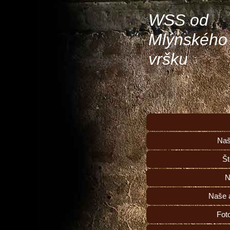
WSS od
Mlýnského
vršku
Naš
Št
N
Naše a
Fot