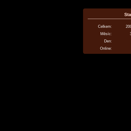
Sta
Celkem:
20
Měsíc:
Den:
Online: