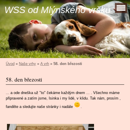
WSS od Mlýnského vršku
Úvod
»
Naše vrhy
»
A vrh
»
58. den březosti
58. den březosti
... a ode dneška už "to" čekáme každým dnem ... . Všechno máme
připravené a zatím jsme, Isinka i my lidé, v klidu.
Tak nám, prosím ,
fanděte a sledujte naše stránky i nadále
.