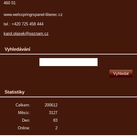
460 01
www.welsspringrspanel-liberec.cz
tel.: +420 725 458 444
karol.plasek@seznam.cz
Vyhledávání
Statistiky
Celkem:
200612
Měsíc:
3127
Den:
83
Online:
2