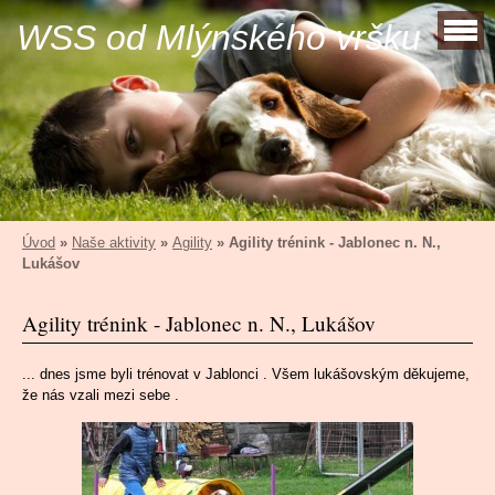
WSS od Mlýnského vršku
Úvod
»
Naše aktivity
»
Agility
»
Agility trénink - Jablonec n. N.,
Lukášov
Agility trénink - Jablonec n. N., Lukášov
... dnes jsme byli trénovat v Jablonci . Všem lukášovským děkujeme,
že nás vzali mezi sebe .